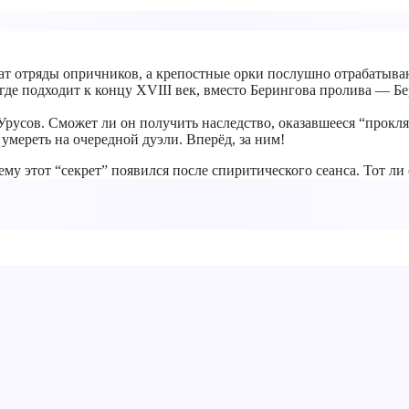
жат отряды опричников, а крепостные орки послушно отрабатыва
де подходит к концу XVIII век, вместо Берингова пролива — Бе
русов. Сможет ли он получить наследство, оказавшееся “прокля
 умереть на очередной дуэли. Вперёд, за ним!
ему этот “секрет” появился после спиритического сеанса. Тот ли 