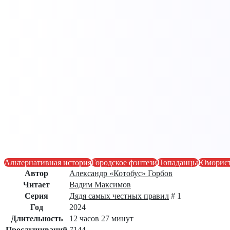
Альтернативная история
Городское фэнтези
Попаданцы
Юморист
Автор
Александр «Котобус» Горбов
Читает
Вадим Максимов
Серия
Дядя самых честных правил
# 1
Год
2024
Длительность
12 часов 27 минут
Прослушиваний
7144