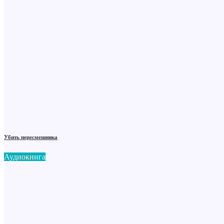
Убить пересмешника
Аудиокнига