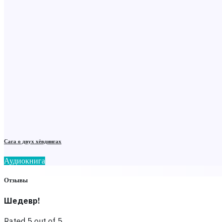
Сага о двух хёвдингах
Аудиокнига
Отзывы
Шедевр!
Rated 5 out of 5