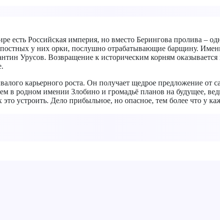
ире есть Российская империя, но вместо Берингова пролива – 
епостных у них орки, послушно отрабатывающие барщину. Именн
антин Урусов. Возвращение к историческим корням оказывается н
.
валого карьерного роста. Он получает щедрое предложение от 
лем в родном имении Злобино и громадьё планов на будущее, ве
это устроить. Дело прибыльное, но опасное, тем более что у к