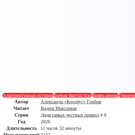
Альтернативная история
Боевая фантастика
Бояръ-аниме
Героиче
Автор
Александр «Котобус» Горбов
Читает
Вадим Максимов
Серия
Дядя самых честных правил
# 8
Год
2026
Длительность
11 часов 32 минуты
Прослушиваний
3157