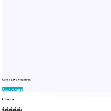
Сага о двух хёвдингах
Аудиокнига
Отзывы
👍👍👍👍👍