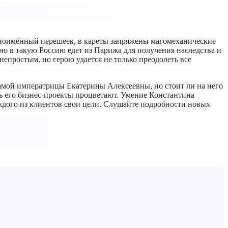
одноимённый перешеек, в кареты запряжены магомеханические
о в такую Россию едет из Парижа для получения наследства и
епростым, но герою удается не только преодолеть все
самой императрицы Екатерины Алексеевны, но стоит ли на него
дь его бизнес-проекты процветают. Умение Константина
аждого из клиентов свои цели. Слушайте подробности новых