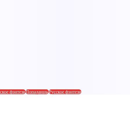
ское фэнтези
Попаданцы
Русское фэнтези