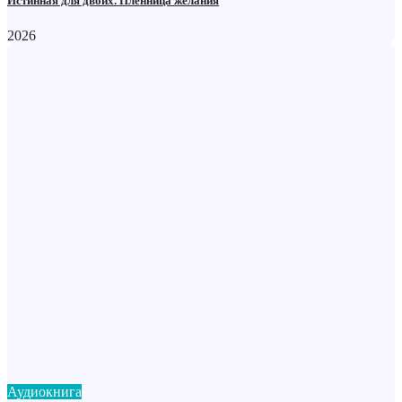
Истинная для двоих. Пленница желания
2026
Аудиокнига