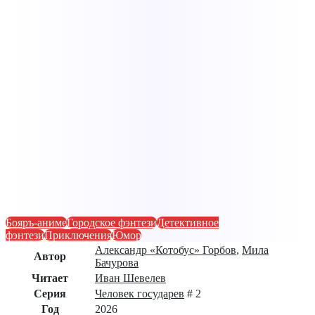
Бояръ-аниме
Городское фэнтези
Детективное
фэнтези
Приключения
Юмор
Александр «Котобус» Горбов
,
Мила
Автор
Бачурова
Читает
Иван Шевелев
Серия
Человек государев
# 2
Год
2026