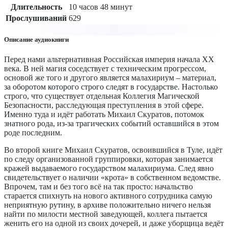
Длительность
10 часов 48 минут
Прослушиваний
629
Описание аудиокниги
Перед нами альтернативная Российская империя начала XX
века. В ней магия соседствует с техническим прогрессом,
основой же того и другого является малахириум – материал,
за оборотом которого строго следят в государстве. Настолько
строго, что существует отдельная Коллегия Магической
Безопасности, расследующая преступления в этой сфере.
Именно туда и идёт работать Михаил Скуратов, потомок
знатного рода, из-за трагических событий оставшийся в этом
роде последним.
Во второй книге Михаил Скуратов, освоившийся в Туле, идёт
по следу организованной группировки, которая занимается
кражей выдаваемого государством малахириума. След явно
свидетельствует о наличии «крота» в собственном ведомстве.
Впрочем, там и без того всё на так просто: начальство
старается спихнуть на нового активного сотрудника самую
неприятную рутину, в архиве положительно ничего нельзя
найти по милости местной заведующей, коллега пытается
женить его на одной из своих дочерей, и даже уборщица ведёт