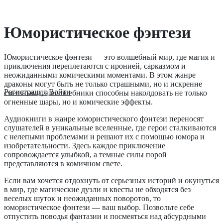
Юмористическое фэнтези
Юмористическое фэнтези — это волшебный мир, где магия и
приключения переплетаются с иронией, сарказмом и
неожиданными комическими моментами. В этом жанре
драконы могут быть не только страшными, но и искренне
Регистрация
Войти
смешными, а волшебники способны наколдовать не только
огненные шары, но и комические эффекты.
Аудиокниги в жанре юмористического фэнтези переносят
слушателей в уникальные вселенные, где герои сталкиваются
с нелепыми проблемами и решают их с помощью юмора и
изобретательности. Здесь каждое приключение
сопровождается улыбкой, а темные силы порой
представляются в комичном свете.
Если вам хочется отдохнуть от серьезных историй и окунуться
в мир, где магические дуэли и квесты не обходятся без
веселых шуток и неожиданных поворотов, то
юмористическое фэнтези — ваш выбор. Позвольте себе
отпустить поводья фантазии и посмеяться над абсурдными