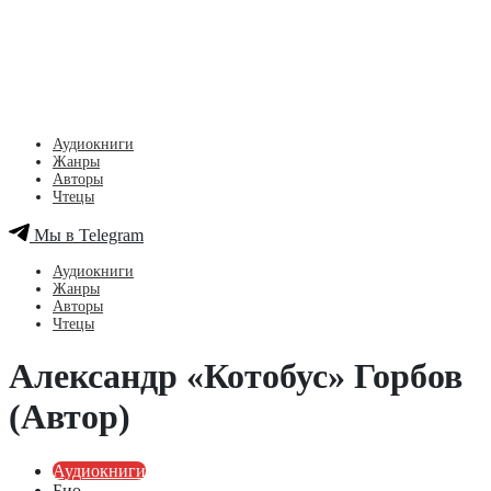
Аудиокниги
Жанры
Авторы
Чтецы
Мы в Telegram
Аудиокниги
Жанры
Авторы
Чтецы
Александр «Котобус» Горбов
(Автор)
Аудиокниги
Био