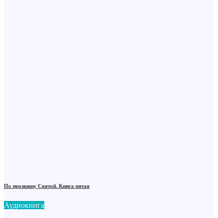
По прозвищу Святой. Книга пятая
Аудиокнига