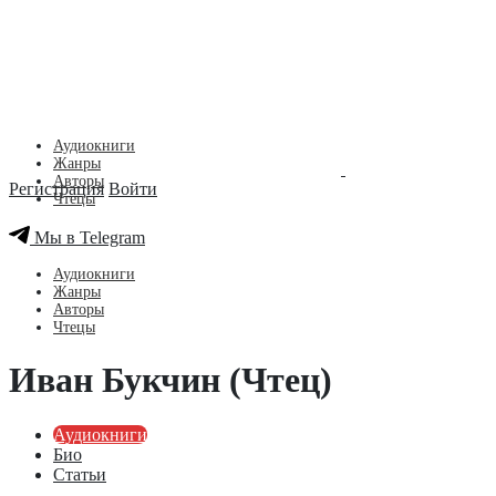
Аудиокниги
Жанры
Авторы
Регистрация
Войти
Чтецы
Мы в Telegram
Аудиокниги
Жанры
Авторы
Чтецы
Иван Букчин (Чтец)
Аудиокниги
Био
Статьи