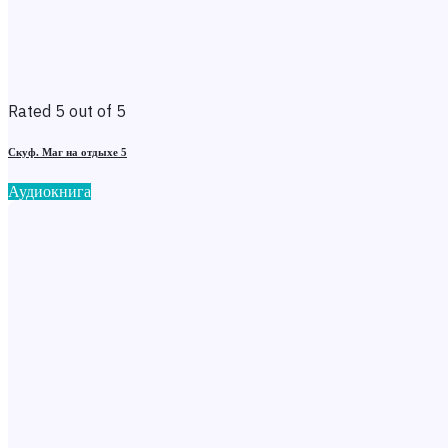
Rated 5 out of 5
Скуф. Маг на отдыхе 5
Аудиокнига