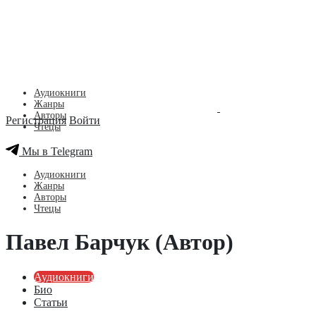
Аудиокниги
Жанры
Авторы
Регистрация
Войти
Чтецы
Мы в Telegram
Аудиокниги
Жанры
Авторы
Чтецы
Павел Барчук (Автор)
Аудиокниги
Био
Статьи