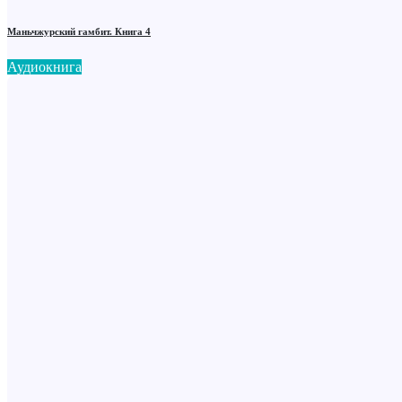
Маньчжурский гамбит. Книга 4
Аудиокнига