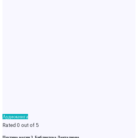
Аудиокнига
Rated 0 out of 5
Паутина магии 3. Библиотека Данталиона