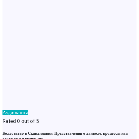
Аудиокнига
Rated 0 out of 5
Колдовство в Скандинавии. Представления о дьяволе, процессы над
ведьмами и ведовство