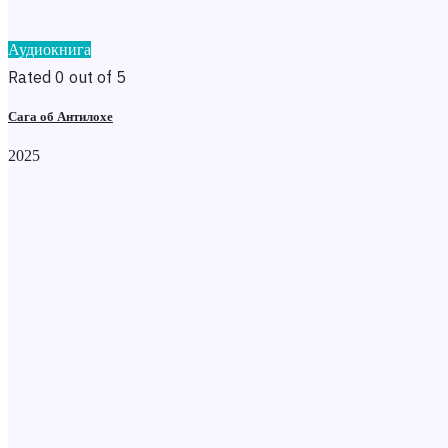
Аудиокнига
Rated 0 out of 5
Сага об Антилохе
2025