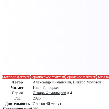
Бытовое фэнтези
Героическое фэнтези
Городское фэнтези
Попад
Автор
Александр Лиманский
,
Виктор Молотов
Читает
Иван Григорьев
Серия
Лекарь Фамильяров
# 4
Год
2026
Длительность
7 часов 46 минут
Прослушиваний
383