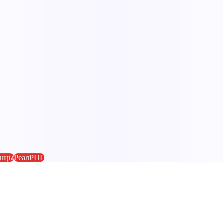
анцы
РеалРПГ