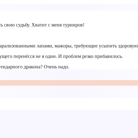
ь свою судьбу. Хватит с меня турниров!
с парализованными лапами, мажоры, требующие усыпить здоров
дущего перенёсся не я один. И проблем резко прибавилось.
егендарного дракона? Очень надо.