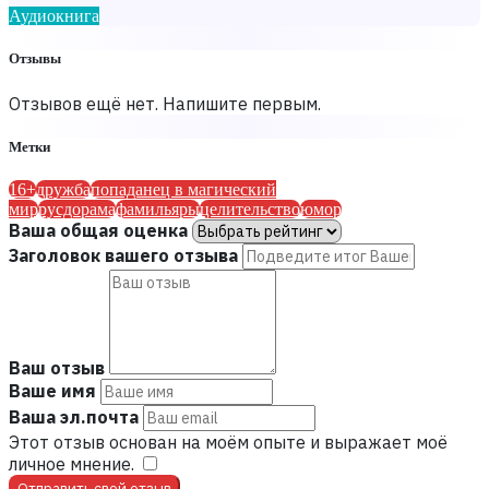
Аудиокнига
Отзывы
Отзывов ещё нет. Напишите первым.
Метки
16+
дружба
попаданец в магический
мир
русдорама
фамильяры
целительство
юмор
Ваша общая оценка
Заголовок вашего отзыва
Ваш отзыв
Ваше имя
Ваша эл.почта
Этот отзыв основан на моём опыте и выражает моё
личное мнение.
​
Отправить свой отзыв