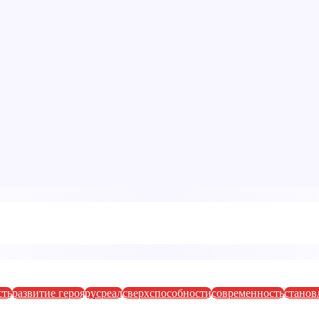
сть
развитие героя
русреал
сверхспособности
современность
станов