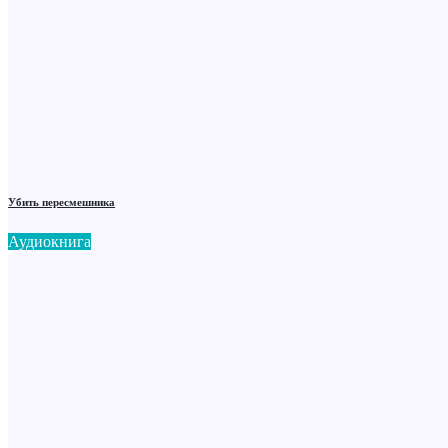
Убить пересмешника
Аудиокнига