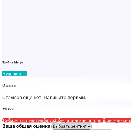
Трубка Мегрэ
Аудиокнига
Отзывы
Отзывов ещё нет. Напишите первым.
Метки
16+
врачи и целители
дружба
медицинские истории
повседневно
Ваша общая оценка