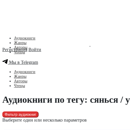
Аудиокниги
Жанры
Авторы
Регистрация
Войти
Чтецы
Мы в Telegram
Аудиокниги
Жанры
Авторы
Чтецы
Аудиокниги по тегу: сянься / 
Фильтр аудиокниг
Выберите один или несколько параметров