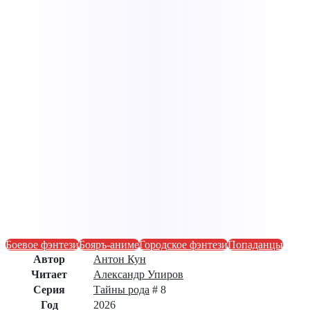
Боевое фэнтези
Бояръ-аниме
Городское фэнтези
Попаданцы
Автор
Антон Кун
Читает
Александр Упиров
Серия
Тайны рода
# 8
Год
2026