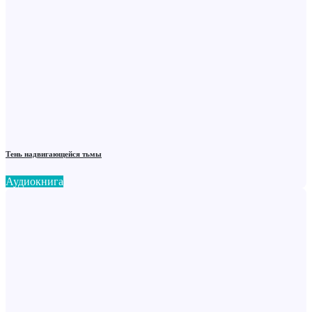
Тень надвигающейся тьмы
Аудиокнига