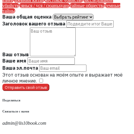
азией
древний китай
жестокое убийство
расследование
убийств
сянься / уся / сюаньхуань
тайные общества
темные
тайны
Ваша общая оценка
Заголовок вашего отзыва
Ваш отзыв
Ваше имя
Ваша эл.почта
Этот отзыв основан на моём опыте и выражает моё
личное мнение.
​
Отправить свой отзыв
Поделиться
Связаться с нами
admin@lis10book.com