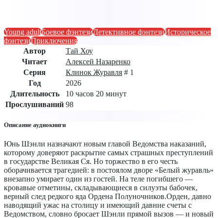
Young adult
Боевое фэнтези
Детективное фэнтези
Историческое
фэнтези
Приключения
Автор
Тай Хоу
Читает
Алексей Назаренко
Серия
Клинок Журавля
# 1
Год
2026
Длительность
10 часов 20 минут
Прослушиваний
98
Описание аудиокниги
Юнь Шэнли назначают новым главой Ведомства наказаний,
которому доверяют раскрытие самых страшных преступлений
в государстве Великая Ся. Но торжество в его честь
оборачивается трагедией: в постоялом дворе «Белый журавль»
внезапно умирает один из гостей. На теле погибшего —
кровавые отметины, складывающиеся в силуэты бабочек,
верный след редкого яда Ордена Полуночников.Орден, давно
наводящий ужас на столицу и имеющий давние счеты с
Ведомством, словно бросает Шэнли прямой вызов — и новый