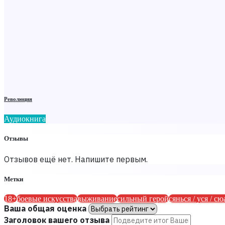
Революция
Аудиокнига
Отзывы
Отзывов ещё нет. Напишите первым.
Метки
18+
боевые искусства
выживание
сильный герой
сянься / уся / с
Ваша общая оценка
Заголовок вашего отзыва