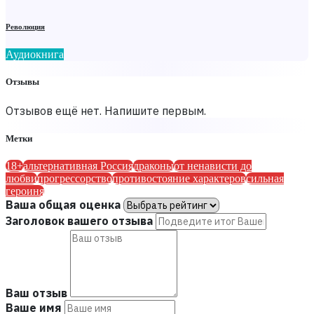
Революция
Аудиокнига
Отзывы
Отзывов ещё нет. Напишите первым.
Метки
18+
альтернативная Россия
драконы
от ненависти до
любви
прогрессорство
противостояние характеров
сильная
героиня
Ваша общая оценка
Заголовок вашего отзыва
Ваш отзыв
Ваше имя