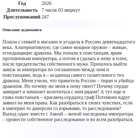
Год
2026
Длительность
7 часов 03 мирнут
Прослушиваний
247
Описание аудиокниги
Пошла с семьей в магазин и угодила в Россию девятнадцатого
века. Альтернативную, где самое мощное оружие – живые,
огнедыщащие драконы. Мы попали к повстанцам, ярым
противникам императора, а потом я сдалась к нему в плен,
после предательства собственного мужа. Пришлось выйти
замуж за императора по соглашению между ним и
повстанцами, ведь я – всадница самого талантливого тих
дракона. Меня учили, что правитель России – тиран и убийца
драконов. Но почему же меня к нему тянет? Почему сердце
замирает и начинает колотиться с ним рядом? А тут еще и
глава повстанцев – красавец-сердцеед граф Потемкин вдруг
заявил на меня права. Как разобраться в своих чувствах, если
в империи то диверсии со взрывами, то расследования?
Выход один: вместе с Аяной – женой наследника императора
– провести собственное расследование и во всем разобраться.