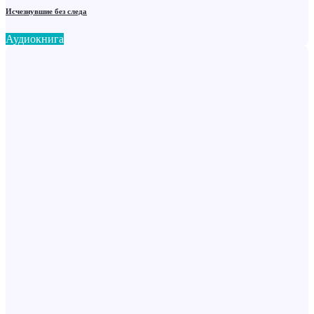
Исчезнувшие без следа
Аудиокнига