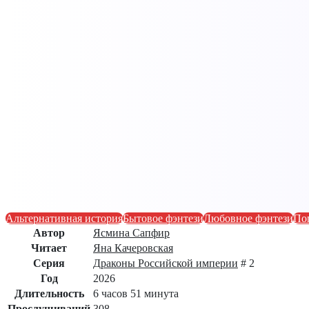
Альтернативная история
Бытовое фэнтези
Любовное фэнтези
По
Автор
Ясмина Сапфир
Читает
Яна Качеровская
Серия
Драконы Российской империи
# 2
Год
2026
Длительность
6 часов 51 минута
Прослушиваний
308