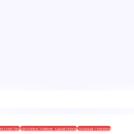
ессорство
противостояние характеров
сильная героиня