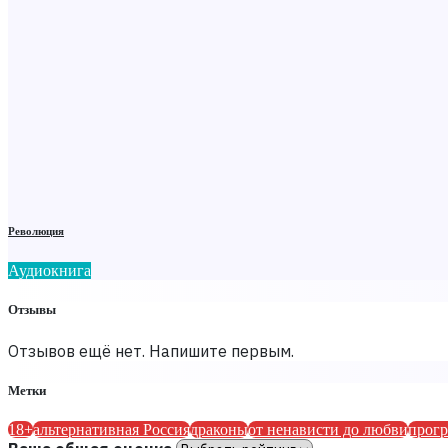
Революция
Аудиокнига
Отзывы
Отзывов ещё нет. Напишите первым.
Метки
18+
альтернативная Россия
драконы
от ненависти до любви
прогр