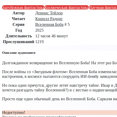
Зарубежная фантастика
Космическая фантастика
Научная фанта
Автор
Деннис Тейлор
Читает
Кирилл Радциг
Серия
Вселенная Боба
# 5
Год
2025
Длительность
12 часов 46 минут
Прослушиваний
1219
Описание аудиокниги
Долгожданное возвращение во Вселенную Боба! На этот раз Б
После войны со «Звездным флотом» Вселенная Боба изменилась
настроения, в космосе пытаются соорудить ИИ-бомбу замедленн
Но пока одни прячутся, другие летят навстречу тайне. Икар и 
хочется разгадать тайну Вселенной?) и с вестью о надвигающей
Просто еще один обычный день во Вселенной Боба. Сарказм в
Недоступно!