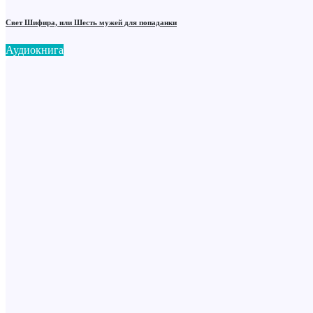
Свет Шифира, или Шесть мужей для попаданки
Аудиокнига