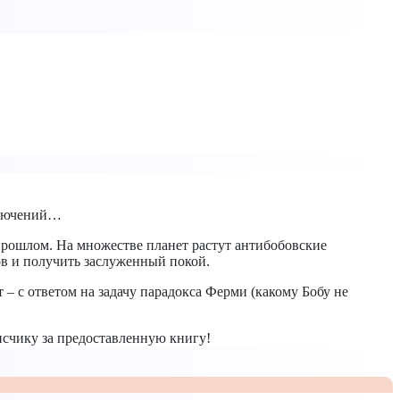
иключений…
прошлом. На множестве планет растут антибобовские
ов и получить заслуженный покой.
 – с ответом на задачу парадокса Ферми (какому Бобу не
исчику за предоставленную книгу!