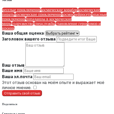
веселые приключения
космические корабли
космические
пираты
космические приключения
космос
нейросети
опасные
приключения
попаданцы в космические
миры
содружество
спецслужбы
становление героя
юмор и
ирония
Ваша общая оценка
Заголовок вашего отзыва
Ваш отзыв
Ваше имя
Ваша эл.почта
Этот отзыв основан на моём опыте и выражает моё
личное мнение.
​
Отправить свой отзыв
Поделиться
Связаться с нами