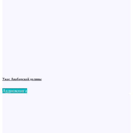
Ужас Анабарской долины
Аудиокнига