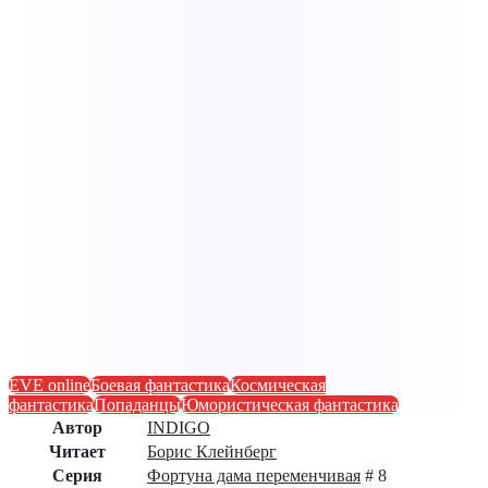
EVE online
Боевая фантастика
Космическая
фантастика
Попаданцы
Юмористическая фантастика
Автор
INDIGO
Читает
Борис Клейнберг
Серия
Фортуна дама переменчивая
# 8