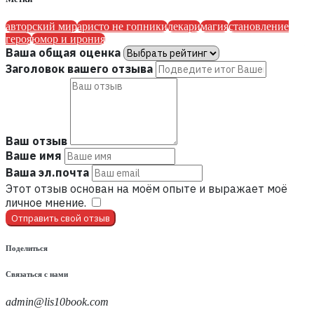
авторский мир
аристо не гопники
лекари
магия
становление
героя
юмор и ирония
Ваша общая оценка
Заголовок вашего отзыва
Ваш отзыв
Ваше имя
Ваша эл.почта
Этот отзыв основан на моём опыте и выражает моё
личное мнение.
​
Отправить свой отзыв
Поделиться
Связаться с нами
admin@lis10book.com