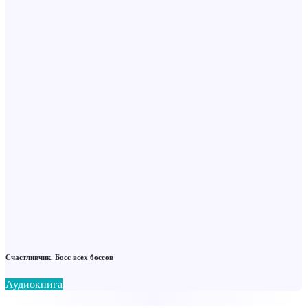
Счастливчик. Босс всех боссов
Аудиокнига