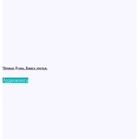
Чёрная Душа. Книга третья.
Аудиокнига