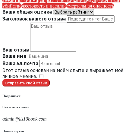
18+
авторский мир
борьба за выживание
будущее
жестокое
убийство
жестокость и насилие
смертельная опасность
Ваша общая оценка
Заголовок вашего отзыва
Ваш отзыв
Ваше имя
Ваша эл.почта
Этот отзыв основан на моём опыте и выражает моё
личное мнение.
​
Отправить свой отзыв
Поделиться
Связаться с нами
admin@lis10book.com
Наши соцсети