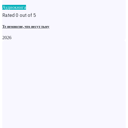
Аудиокнига
Rated 0 out of 5
Те немногие, что несут тьму
2026