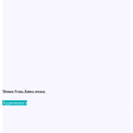
Чёрная Душа. Книга третья.
Аудиокнига