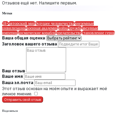
Отзывов ещё нет. Напишите первым.
Метки
18+
авторский мир
будущее человечества
внеземные
цивилизации
военная академия
война
дружба
звездные
империи
космические корабли
предательство
становление героя
Ваша общая оценка
Заголовок вашего отзыва
Ваш отзыв
Ваше имя
Ваша эл.почта
Этот отзыв основан на моём опыте и выражает моё
личное мнение.
​
Отправить свой отзыв
Поделиться