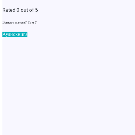
Rated 0 out of 5
Бывает и хуже? Том 7
Аудиокнига