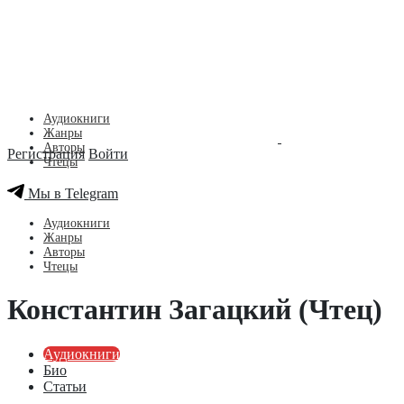
Аудиокниги
Жанры
Авторы
Регистрация
Войти
Чтецы
Мы в Telegram
Аудиокниги
Жанры
Авторы
Чтецы
Константин Загацкий (Чтец)
Аудиокниги
Био
Статьи