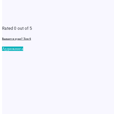
Rated 0 out of 5
Бывает и хуже? Том 6
Аудиокнига