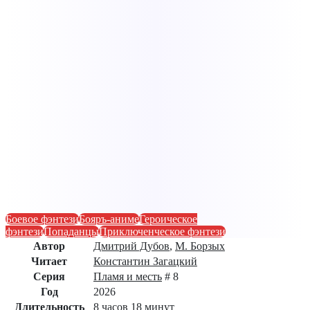
Боевое фэнтези
Бояръ-аниме
Героическое
фэнтези
Попаданцы
Приключенческое фэнтези
Автор
Дмитрий Дубов
,
М. Борзых
Читает
Константин Загацкий
Серия
Пламя и месть
# 8
Год
2026
Длительность
8 часов 18 минут