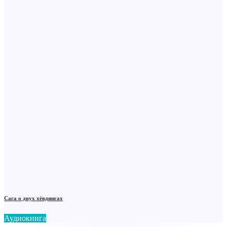
Сага о двух хёвдингах
Аудиокнига