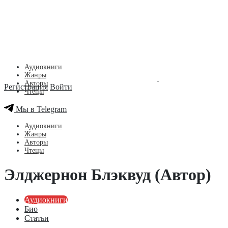
Аудиокниги
Жанры
Авторы
Регистрация
Войти
Чтецы
Мы в Telegram
Аудиокниги
Жанры
Авторы
Чтецы
Элджернон Блэквуд (Автор)
Аудиокниги
Био
Статьи