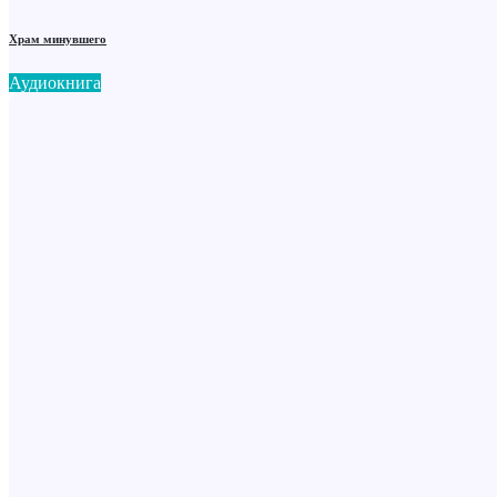
Храм минувшего
Аудиокнига