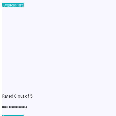
Аудиокнига
Rated 0 out of 5
Шри Ишопанишад