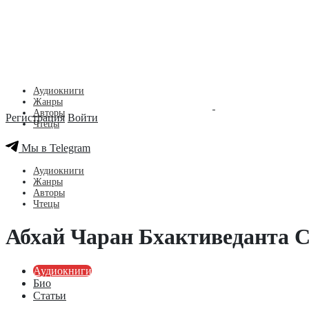
Аудиокниги
Жанры
Авторы
Регистрация
Войти
Чтецы
Мы в Telegram
Аудиокниги
Жанры
Авторы
Чтецы
Абхай Чаран Бхактиведанта С
Аудиокниги
Био
Статьи