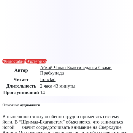
Философия
Эзотерика
Абхай Чаран Бхактиведанта Свами
Автор
Прабхупада
Читает
Ironclad
Длительность
2 часа 43 минуты
Прослушиваний
14
Описание аудиокниги
В нынешнюю эпоху особенно трудно применять систему
йоги. В “Шримад-Бхагаватам” объясняется, что заниматься
йогой — значит сосредоточивать внимание на Сверхдуше,
Вишну. Он находится в вашем сердце, и чтобы сосредоточить