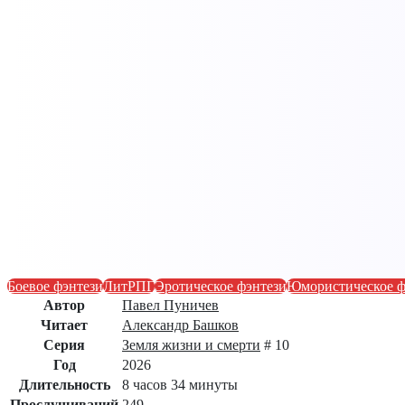
Боевое фэнтези
ЛитРПГ
Эротическое фэнтези
Юмористическое ф
Автор
Павел Пуничев
Читает
Александр Башков
Серия
Земля жизни и смерти
# 10
Год
2026
Длительность
8 часов 34 минуты
Прослушиваний
249