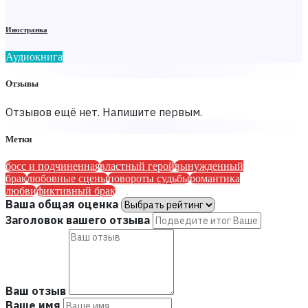
Иностранка
Аудиокнига
Отзывы
Отзывов ещё нет. Напишите первым.
Метки
босс и подчиненная
властный герой
вынужденный
брак
любовные сцены
повороты судьбы
романтика
любви
фиктивный брак
Ваша общая оценка
Заголовок вашего отзыва
Ваш отзыв
Ваше имя