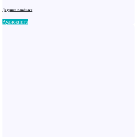
Дедушка влюбился
Аудиокнига