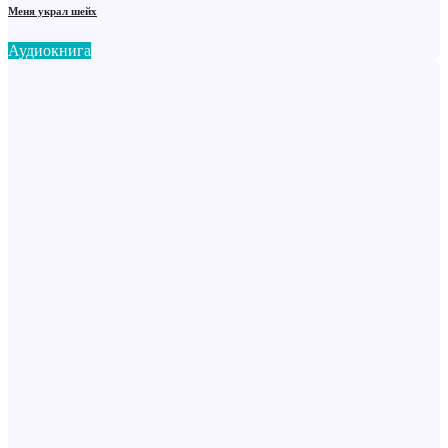
Меня украл шейх
Аудиокнига