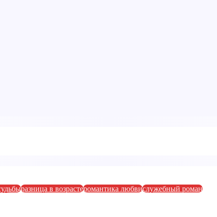
судьбы
разница в возрасте
романтика любви
служебный роман