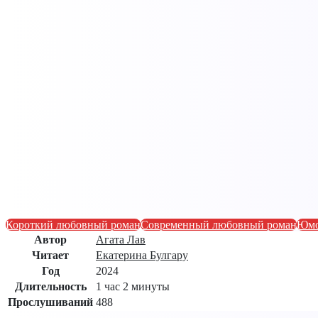
Короткий любовный роман
Современный любовный роман
Юмо
Автор
Агата Лав
Читает
Екатерина Булгару
Год
2024
Длительность
1 час 2 минуты
Прослушиваний
488