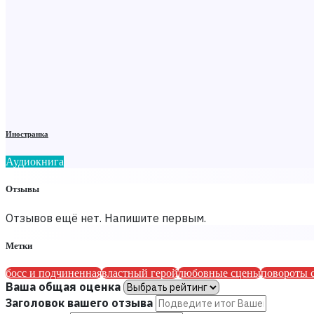
Иностранка
Аудиокнига
Отзывы
Отзывов ещё нет. Напишите первым.
Метки
босс и подчиненная
властный герой
любовные сцены
повороты 
Ваша общая оценка
Заголовок вашего отзыва