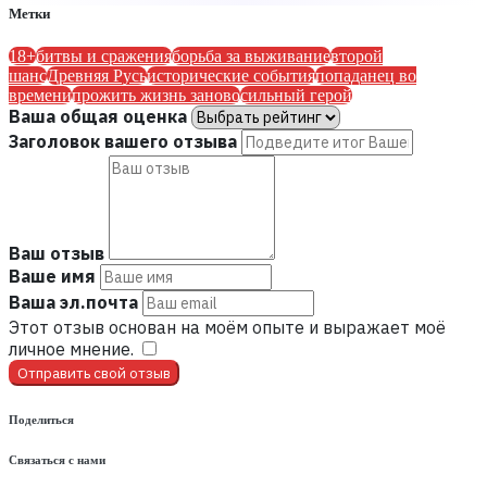
Метки
18+
битвы и сражения
борьба за выживание
второй
шанс
Древняя Русь
исторические события
попаданец во
времени
прожить жизнь заново
сильный герой
Ваша общая оценка
Заголовок вашего отзыва
Ваш отзыв
Ваше имя
Ваша эл.почта
Этот отзыв основан на моём опыте и выражает моё
личное мнение.
​
Отправить свой отзыв
Поделиться
Связаться с нами