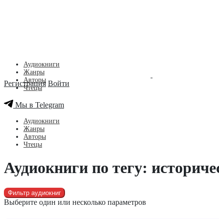
Аудиокниги
Жанры
Авторы
Регистрация
Войти
Чтецы
Мы в Telegram
Аудиокниги
Жанры
Авторы
Чтецы
Аудиокниги по тегу: историче
Фильтр аудиокниг
Выберите один или несколько параметров