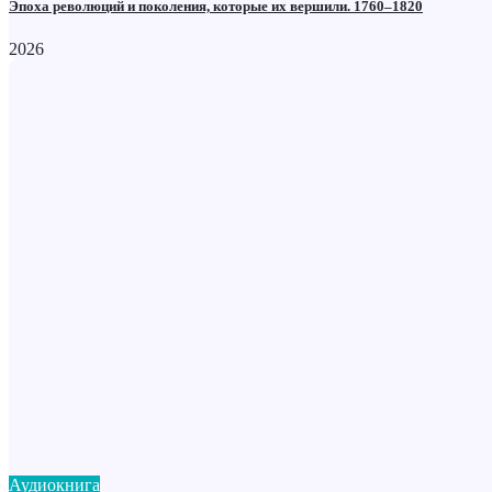
Эпоха революций и поколения, которые их вершили. 1760–1820
2026
Аудиокнига