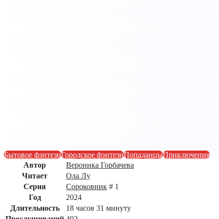
Бытовое фэнтези
Городское фэнтези
Попаданцы
Приключения
Автор
Вероника Горбачева
Читает
Ола Лу
Серия
Сороковник
# 1
Год
2024
Длительность
18 часов 31 минуту
Прослушиваний
402