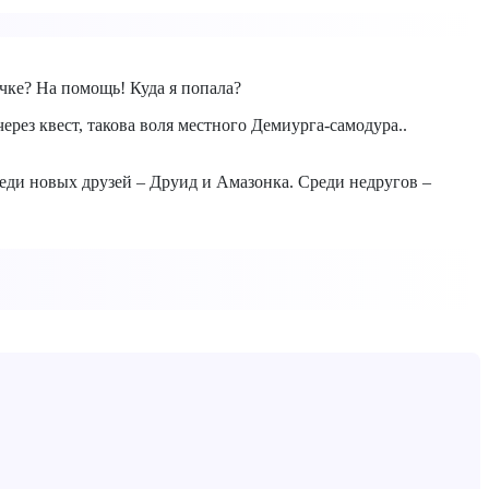
очке? На помощь! Куда я попала?
ез квест, такова воля местного Демиурга-самодура..
ди новых друзей – Друид и Амазонка. Среди недругов –