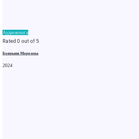
Аудиокнига
Rated 0 out of 5
Боярыня Морозова
2024