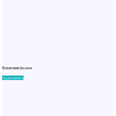
Исчезнувшие без следа
Аудиокнига