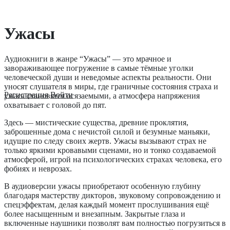
Ужасы
Аудиокниги в жанре “Ужасы” — это мрачное и
завораживающее погружение в самые тёмные уголки
человеческой души и неведомые аспекты реальности. Они
уносят слушателя в миры, где граничные состояния страха и
Регистрация
Войти
ужаса становятся осязаемыми, а атмосфера напряжения
охватывает с головой до пят.
Здесь — мистические существа, древние проклятия,
заброшенные дома с нечистой силой и безумные маньяки,
идущие по следу своих жертв. Ужасы вызывают страх не
только яркими кровавыми сценами, но и тонко создаваемой
атмосферой, игрой на психологических страхах человека, его
фобиях и неврозах.
В аудиоверсии ужасы приобретают особенную глубину
благодаря мастерству дикторов, звуковому сопровождению и
спецэффектам, делая каждый момент прослушивания ещё
более насыщенным и внезапным. Закрытые глаза и
включенные наушники позволят вам полностью погрузиться в