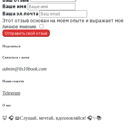
Ваше имя
Ваша эл.почта
Этот отзыв основан на моём опыте и выражает моё
личное мнение.
​
Отправить свой отзыв
Поделиться
Связаться с нами
admin@lis10book.com
Наши соцсети
Telegram
О нас
🦊 🎧 📖Слушай, мечтай, вдохновляйся! 🎧✨📚