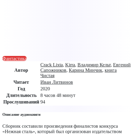
Фантастика
Crack Lixta
,
Kirra
,
Владимир Кельт
,
Евгений
Автор
Сапожников
,
Карина Минчик
,
книга
Чистая
Читает
Иван Литвинов
Год
2020
Длительность
8 часов 48 минут
Прослушиваний
94
Описание аудиокниги
Сборник составили произведения финалистов конкурса
«Нежная сталь», который был организован издательством