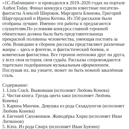
«1С-Паблишинг» и проводился в 2019–2020 годах на портале
Author.Today. Финал конкурса судили известные писатели-
фантасты Алексей Широков, Маргарита Блинова, Григорий
Шаргородский и Ирина Котова. Из 350 рассказов были
отобраны лучшие. Именно эти работы и предлагаются
слушателям.По условиям конкурса главной героиней
обязательно должна была быть представительница
прекрасной половины человечества, умеющая постоять за
себя. Вошедшие в сборник рассказы представляют различные
жанры – здесь и фэнтези, и фантастический боевик, и
комическая фантастика. Все героини непохожи друг на друга,
у всех своя история, своя судьба. Рассказы сопровождаются
тщательно подобранным музыкальным оформлением.
Послушав их, вы узнаете, может ли быть нежной закалённая
сталь.
Содержание:
1. Lixta Crack. Выжившая (исполняет Любовь Конева)
2. Чистая книга. Гроздь цвета хаки (исполняет Любовь
Конева)
3. Карина Минчик. Девушка из рода Скъядлунгов (исполняет
Любовь Конева)
4. Евгений Сапожников. Живодёрка Хирш (исполняет Иван
Литвинов)
5. Kirra. Из рода Свирх (исполняет Иван Букчин)