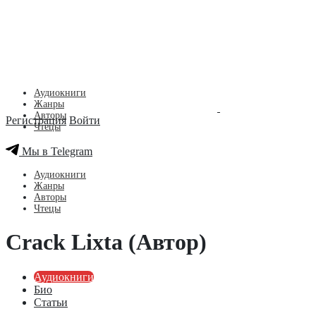
Аудиокниги
Жанры
Авторы
Регистрация
Войти
Чтецы
Мы в Telegram
Аудиокниги
Жанры
Авторы
Чтецы
Crack Lixta (Автор)
Аудиокниги
Био
Статьи