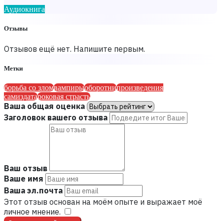
Аудиокнига
Отзывы
Отзывов ещё нет. Напишите первым.
Метки
борьба со злом
вампиры
оборотни
произведения
самиздата
роковая страсть
Ваша общая оценка
Заголовок вашего отзыва
Ваш отзыв
Ваше имя
Ваша эл.почта
Этот отзыв основан на моём опыте и выражает моё
личное мнение.
​