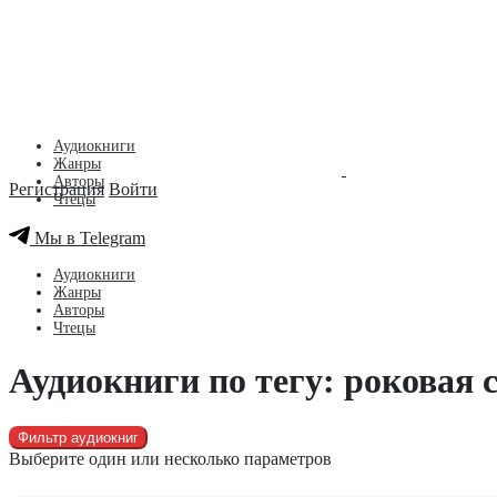
Аудиокниги
Жанры
Авторы
Регистрация
Войти
Чтецы
Мы в Telegram
Аудиокниги
Жанры
Авторы
Чтецы
Аудиокниги по тегу: роковая 
Фильтр аудиокниг
Выберите один или несколько параметров