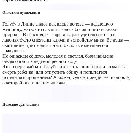
Описание аудиокниги
Голубу в Липне знают как вдову волхва — ведающую
женщину, мать, что слышит голоса богов и читает знаки
природы. В её взгляде — древняя рассудительность, а в
ладонях будто спрятаны ключи к устройству мира. Её душа —
святилище, где сходятся нити былого, нынешнего и
грядущего.
Но однажды её дочь, молодая и светлая, была найдена
бездыханной в ледяной речной воде.
Что теперь выбрать Голубе: отыскать виновного и воздать за
смерть ребёнка, или отпустить обиду и попытаться
исцелиться прощением? А может, судьба поведёт её по дороге,
о которой она и не помышляла.
Похожие аудиокниги