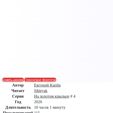
Бояръ-аниме
Городское фэнтези
Автор
Евгений Капба
Читает
Sibiryak
Серия
На золотом крыльце
# 4
Год
2026
Длительность
10 часов 1 минуту
Прослушиваний
115