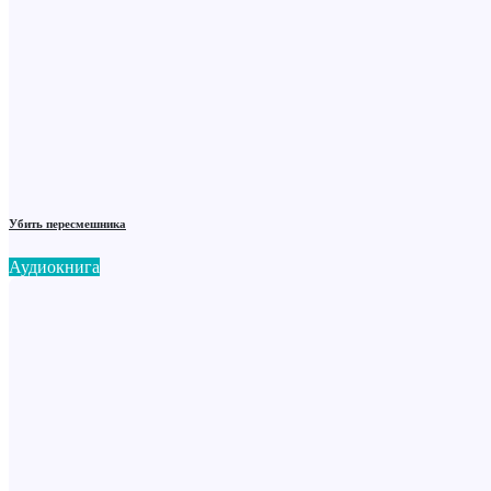
Убить пересмешника
Аудиокнига