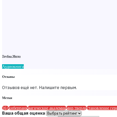
Трубка Мегрэ
Аудиокнига
Отзывы
Отзывов ещё нет. Напишите первым.
Метки
16+
киберпанк
магические академии
мир тверди
становление гер
Ваша общая оценка