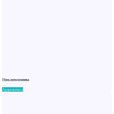
Убить пересмешника
Аудиокнига