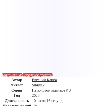
Бояръ-аниме
Городское фэнтези
Автор
Евгений Капба
Читает
Sibiryak
Серия
На золотом крыльце
# 3
Год
2026
Длительность
10 часов 16 секунд
Прослушиваний
101