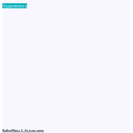
Аудиокнига
КиберМиха 3. Аз есмь царь