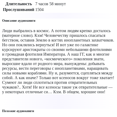
Длительность
7 часов 58 минут
Прослушиваний
1504
Описание аудиокниги
Люди выбрались в космос. А потом людям крепко досталось
(матерное слово). Кхм! Человечеству пришлось спасаться
бегством, оставив Землю в когтях инопланетных захватчиков.
Но они поклялись вернуться! И вот уже по галактике
курсируют аристократы со своими небольшими флотилиями
и громадная флотилия Императора. А наш ГГ, как и многие
представители нового, «космического» поколения знати,
выросшие вдали от родного мира, вынуждены: добывать
ресурсы, вести переговоры с инопланетянами, наращивать
силы новыми кораблями. Ну и, разумеется, сцепляться между
собой. А как иначе? Только вот ксеносов вокруг тоже хватает!
Сумеют ли люди сплотиться против отвратительных
чужаков?.. Хотя! Не все ксеносы такие уж отвратительные —
у некоторых отличные си… Кхм. В общем, хорошие они!
Похожие аудиокниги